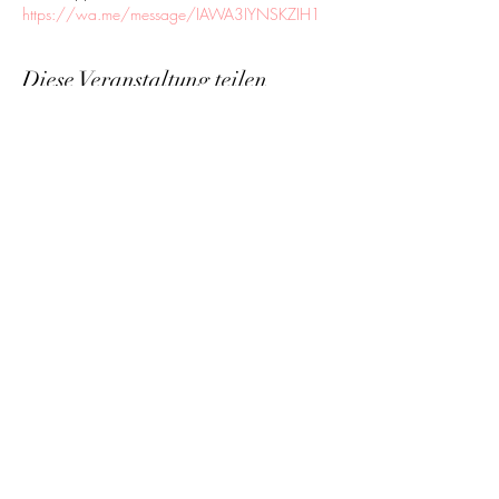
https://wa.me/message/IAWA3IYNSKZIH1
Diese Veranstaltung teilen
CyRo - feel good
cynthia.rousseau@raonet.ch
+41 76 603 99 55
Baselstrasse 24, 6252 Dagmersellen,
Switzerland