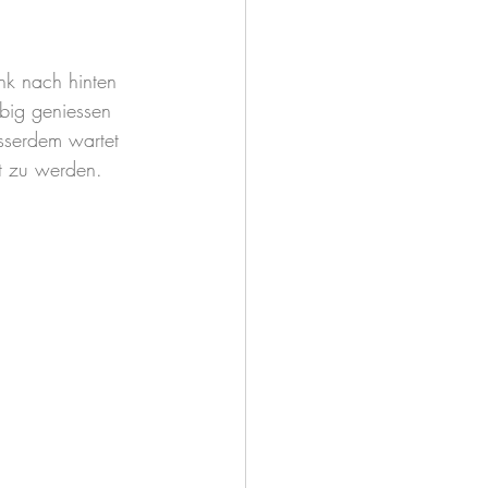
nk nach hinten 
ebig geniessen 
sserdem wartet 
t zu werden.   