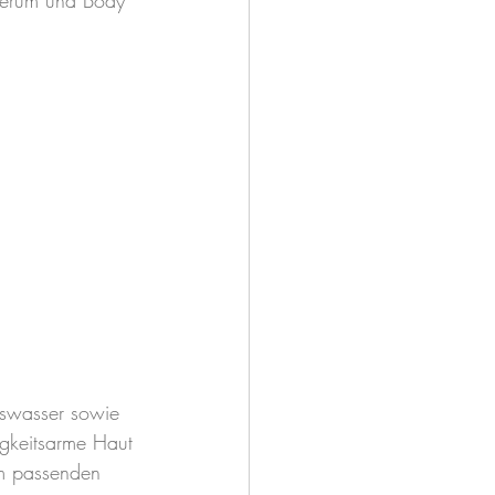
 Serum und Body 
tswasser sowie 
igkeitsarme Haut 
im passenden 