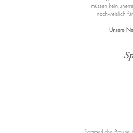
müssen kein unerr
nachweislich f
Unsere Ne
Sp
Sommerliche Bräune m