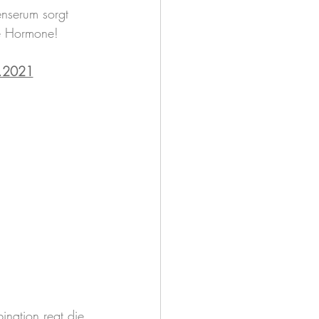
nserum sorgt 
e Hormone!
4.2021
nation regt die 