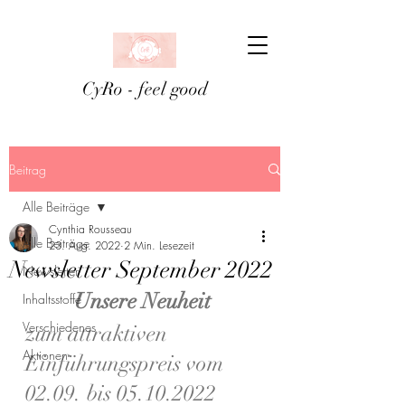
CyRo - feel good
Beitrag
Alle Beiträge
Cynthia Rousseau
Alle Beiträge
23. Aug. 2022
2 Min. Lesezeit
Newsletter September 2022
Newsletter
Unsere Neuheit 
Inhaltsstoffe
Verschiedenes
zum attraktiven 
Aktionen
Einführungspreis vom 
02.09. bis 05.10.2022