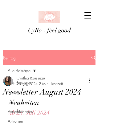
CyRo - feel good
Beitrag
Alle Beiträge
Cynthia Rousseau
Alle Beiträge
25. Juli 2024
2 Min. Lesezeit
Newsletter August 2024
Newsletter
Neuheiten
Inhaltsstoffe
Verschiedenes
ab 25. Juli 2024
Aktionen