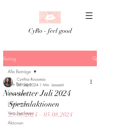
CyRo - feel good
Beitrag
Alle Beiträge
Cynthia Rousseau
Alle Beiträge
25. Juli 2024
1 Min. Lesezeit
Newsletter Juli 2024
Newsletter
Spezialaktionen
Inhaltsstoffe
Verschiedenes
25.06.2024 – 05.08.2024
Aktionen